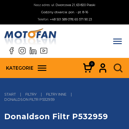
Nasz adres:
ul. Dworcowa 21, 63-820 Piaski
Godziny otwarcia: pon. - pt. 8-16
Telefon:
+48 501 589 078; 65 571 90 23
0
KATEGORIE
START
|
FILTRY
|
FILTRY INNE
|
DONALDSON FILTR P532959
Donaldson Filtr P532959