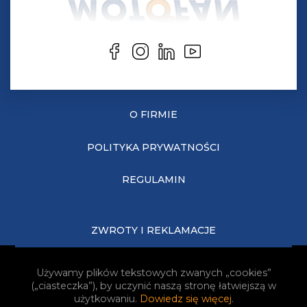
O FIRMIE
POLITYKA PRYWATNOŚCI
REGULAMIN
ZWROTY I REKLAMACJE
KOSZTY DOSTAWY
Używamy plików tekstowych zwanych „cookies”
(„ciasteczka”), by uczynić naszą stronę łatwiejszą w
JAK KUPOWAĆ?
użytkowaniu.
Dowiedz się więcej
.