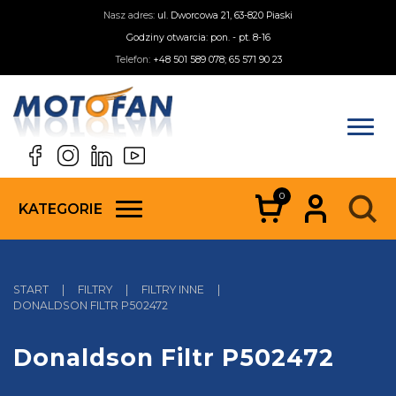
Nasz adres:
ul. Dworcowa 21, 63-820 Piaski
Godziny otwarcia: pon. - pt. 8-16
Telefon:
+48 501 589 078; 65 571 90 23
0
KATEGORIE
START
|
FILTRY
|
FILTRY INNE
|
DONALDSON FILTR P502472
Donaldson Filtr P502472