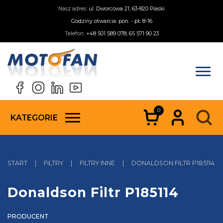
Nasz adres:
ul. Dworcowa 21, 63-820 Piaski
Godziny otwarcia: pon. - pt. 8-16
Telefon:
+48 501 589 078; 65 571 90 23
0
KATEGORIE
START
|
FILTRY
|
FILTRY INNE
|
DONALDSON FILTR P185114
Donaldson Filtr P185114
PRODUCENT