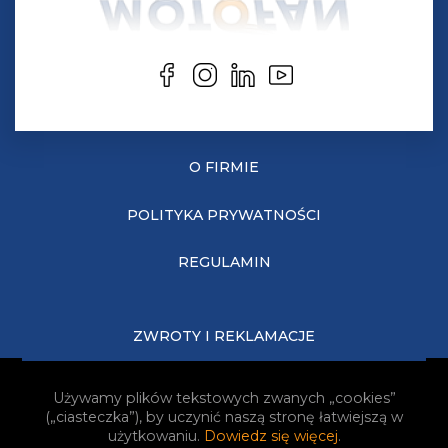
O FIRMIE
POLITYKA PRYWATNOŚCI
REGULAMIN
ZWROTY I REKLAMACJE
KOSZTY DOSTAWY
Używamy plików tekstowych zwanych „cookies”
(„ciasteczka”), by uczynić naszą stronę łatwiejszą w
JAK KUPOWAĆ?
użytkowaniu.
Dowiedz się więcej
.