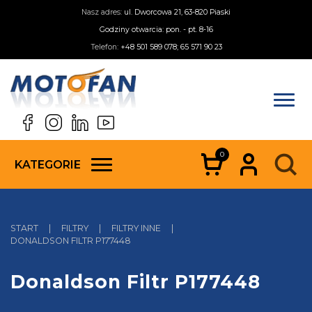
Nasz adres:
ul. Dworcowa 21, 63-820 Piaski
Godziny otwarcia: pon. - pt. 8-16
Telefon:
+48 501 589 078; 65 571 90 23
0
KATEGORIE
START
|
FILTRY
|
FILTRY INNE
|
DONALDSON FILTR P177448
Donaldson Filtr P177448