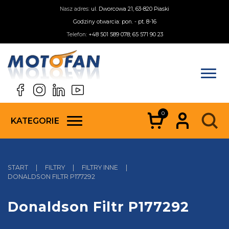
Nasz adres:
ul. Dworcowa 21, 63-820 Piaski
Godziny otwarcia: pon. - pt. 8-16
Telefon:
+48 501 589 078; 65 571 90 23
0
KATEGORIE
START
|
FILTRY
|
FILTRY INNE
|
DONALDSON FILTR P177292
Donaldson Filtr P177292