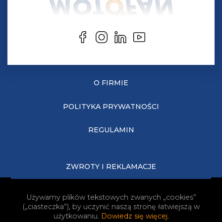
O FIRMIE
POLITYKA PRYWATNOŚCI
REGULAMIN
ZWROTY I REKLAMACJE
KOSZTY DOSTAWY
Używamy plików tekstowych zwanych „cookies”
(„ciasteczka”), by uczynić naszą stronę łatwiejszą w
JAK KUPOWAĆ?
użytkowaniu.
Dowiedz się więcej
.