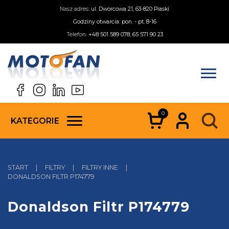
Nasz adres:
ul. Dworcowa 21, 63-820 Piaski
Godziny otwarcia: pon. - pt. 8-16
Telefon:
+48 501 589 078; 65 571 90 23
0
KATEGORIE
START
|
FILTRY
|
FILTRY INNE
|
DONALDSON FILTR P174779
Donaldson Filtr P174779