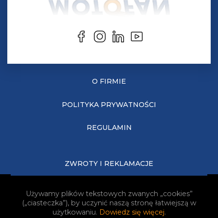
O FIRMIE
POLITYKA PRYWATNOŚCI
REGULAMIN
ZWROTY I REKLAMACJE
KOSZTY DOSTAWY
Używamy plików tekstowych zwanych „cookies”
(„ciasteczka”), by uczynić naszą stronę łatwiejszą w
JAK KUPOWAĆ?
użytkowaniu.
Dowiedz się więcej
.