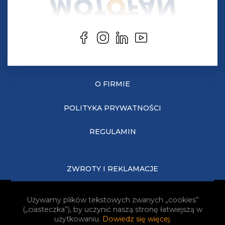
O FIRMIE
POLITYKA PRYWATNOŚCI
REGULAMIN
ZWROTY I REKLAMACJE
KOSZTY DOSTAWY
Używamy plików tekstowych zwanych „cookies”
(„ciasteczka”), by uczynić naszą stronę łatwiejszą w
JAK KUPOWAĆ?
użytkowaniu.
Dowiedz się więcej
.