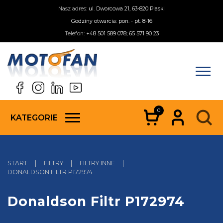
Nasz adres:
ul. Dworcowa 21, 63-820 Piaski
Godziny otwarcia: pon. - pt. 8-16
Telefon:
+48 501 589 078; 65 571 90 23
0
KATEGORIE
START
|
FILTRY
|
FILTRY INNE
|
DONALDSON FILTR P172974
Donaldson Filtr P172974