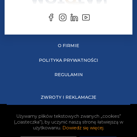
O FIRMIE
POLITYKA PRYWATNOŚCI
REGULAMIN
ZWROTY I REKLAMACJE
KOSZTY DOSTAWY
Używamy plików tekstowych zwanych „cookies”
(„ciasteczka”), by uczynić naszą stronę łatwiejszą w
JAK KUPOWAĆ?
użytkowaniu.
Dowiedz się więcej
.