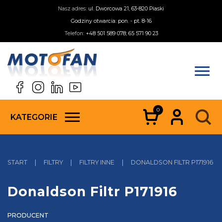
Nasz adres:
ul. Dworcowa 21, 63-820 Piaski
Godziny otwarcia: pon. - pt. 8-16
Telefon:
+48 501 589 078; 65 571 90 23
0
KATEGORIE
START
|
FILTRY
|
FILTRY INNE
|
DONALDSON FILTR P171916
Donaldson Filtr P171916
PRODUCENT