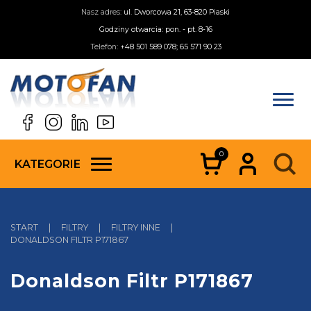
Nasz adres:
ul. Dworcowa 21, 63-820 Piaski
Godziny otwarcia: pon. - pt. 8-16
Telefon:
+48 501 589 078; 65 571 90 23
0
KATEGORIE
START
|
FILTRY
|
FILTRY INNE
|
DONALDSON FILTR P171867
Donaldson Filtr P171867