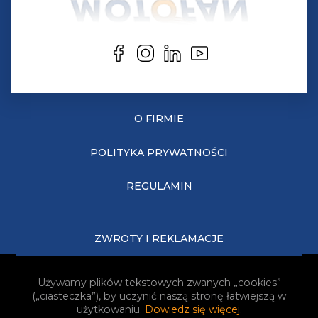
O FIRMIE
POLITYKA PRYWATNOŚCI
REGULAMIN
ZWROTY I REKLAMACJE
KOSZTY DOSTAWY
Używamy plików tekstowych zwanych „cookies”
(„ciasteczka”), by uczynić naszą stronę łatwiejszą w
JAK KUPOWAĆ?
użytkowaniu.
Dowiedz się więcej
.