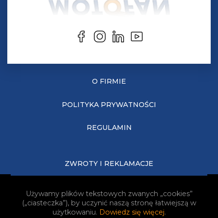
O FIRMIE
POLITYKA PRYWATNOŚCI
REGULAMIN
ZWROTY I REKLAMACJE
KOSZTY DOSTAWY
Używamy plików tekstowych zwanych „cookies”
(„ciasteczka”), by uczynić naszą stronę łatwiejszą w
JAK KUPOWAĆ?
użytkowaniu.
Dowiedz się więcej
.