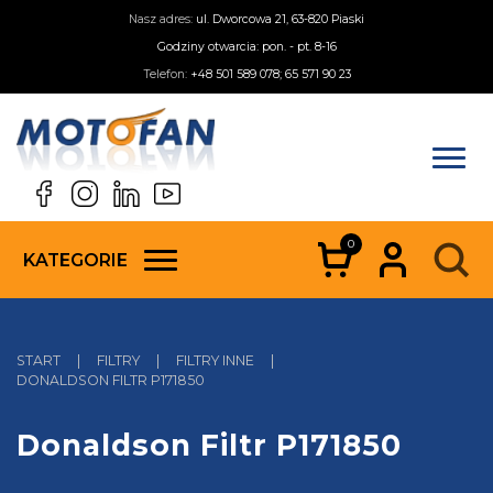
Nasz adres:
ul. Dworcowa 21, 63-820 Piaski
Godziny otwarcia: pon. - pt. 8-16
Telefon:
+48 501 589 078; 65 571 90 23
0
KATEGORIE
START
|
FILTRY
|
FILTRY INNE
|
DONALDSON FILTR P171850
Donaldson Filtr P171850