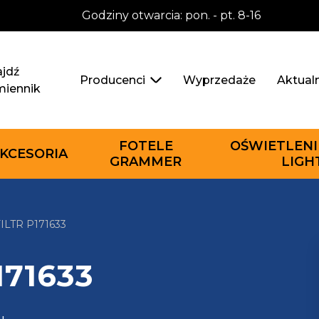
Godziny otwarcia: pon. - pt. 8-16
jdź
Wyprzedaże
Aktual
Producenci
miennik
FOTELE
OŚWIETLENI
KCESORIA
GRAMMER
LIGH
LTR P171633
171633