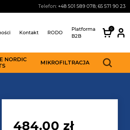
Telefon:
+48 501 589 078; 65 571 90 23
Platforma
0
ności
Kontakt
RODO
B2B
E NORDIC
MIKROFILTRACJA
TS
484.00
zł