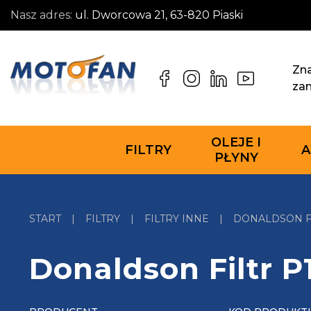
Nasz adres:
ul. Dworcowa 21, 63-820 Piaski
Zna
za
OLEJE I
FILTRY
A
PŁYNY
START
|
FILTRY
|
FILTRY INNE
|
DONALDSON FI
Donaldson Filtr P