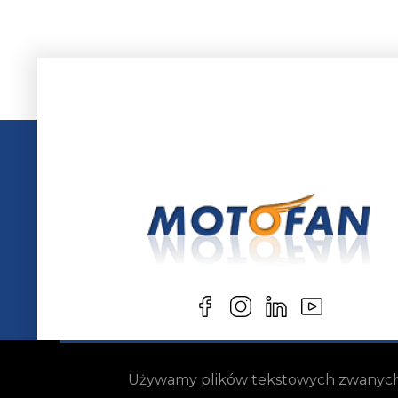
Używamy plików tekstowych zwanych „c