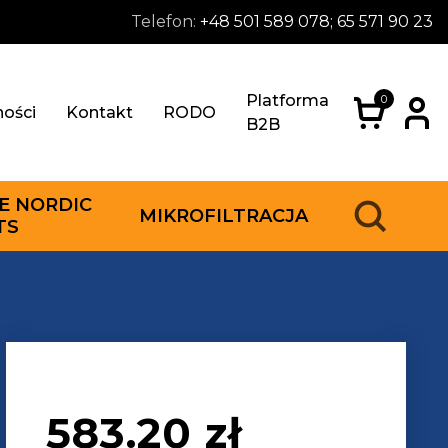
Telefon:
+48 501 589 078; 65 571 90 23
Platforma
0
ności
Kontakt
RODO
B2B
E NORDIC
MIKROFILTRACJA
TS
583.20
zł