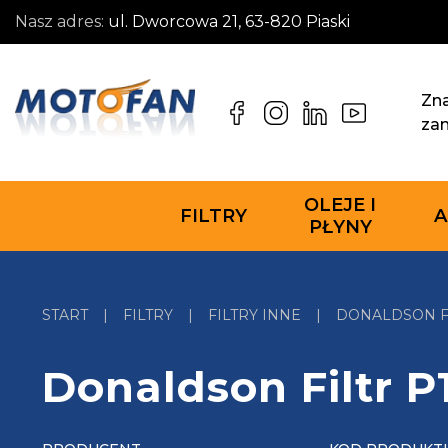
Nasz adres:
ul. Dworcowa 21, 63-820 Piaski
Zna
za
OLEJE I
FILTRY
A
PŁYNY
START
|
FILTRY
|
FILTRY INNE
|
DONALDSON FI
Donaldson Filtr P