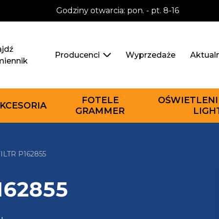
Godziny otwarcia: pon. - pt. 8-16
jdź
Wyprzedaże
Aktual
Producenci
miennik
FOTELE
OŚWIETLENI
KCESORIA
GRAMMER
LIGH
LTR P162855
162855