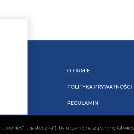
O FIRMIE
POLITYKA PRYWATNOŚCI
REGULAMIN
ookies” („ciasteczka”), by uczynić naszą stronę łatwie