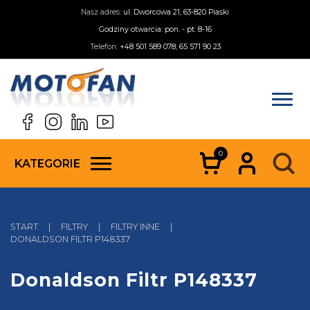
Nasz adres:
ul. Dworcowa 21, 63-820 Piaski
Godziny otwarcia: pon. - pt. 8-16
Telefon:
+48 501 589 078; 65 571 90 23
0
KATEGORIE
START
|
FILTRY
|
FILTRY INNE
|
DONALDSON FILTR P148337
Donaldson Filtr P148337