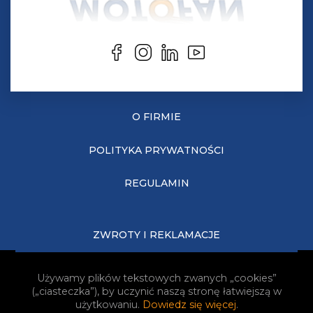
O FIRMIE
POLITYKA PRYWATNOŚCI
REGULAMIN
ZWROTY I REKLAMACJE
KOSZTY DOSTAWY
Używamy plików tekstowych zwanych „cookies”
(„ciasteczka”), by uczynić naszą stronę łatwiejszą w
JAK KUPOWAĆ?
użytkowaniu.
Dowiedz się więcej
.