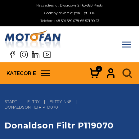
Nasz adres:
ul. Dworcowa 21, 63-820 Piaski
Godziny otwarcia: pon. - pt. 8-16
Telefon:
+48 501 589 078; 65 571 90 23
0
KATEGORIE
START
|
FILTRY
|
FILTRY INNE
|
DONALDSON FILTR P119070
Donaldson Filtr P119070