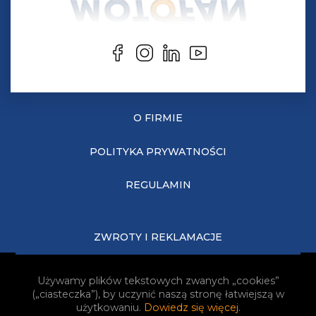
O FIRMIE
POLITYKA PRYWATNOŚCI
REGULAMIN
ZWROTY I REKLAMACJE
KOSZTY DOSTAWY
Używamy plików tekstowych zwanych „cookies”
(„ciasteczka”), by uczynić naszą stronę łatwiejszą w
JAK KUPOWAĆ?
użytkowaniu.
Dowiedz się więcej
.