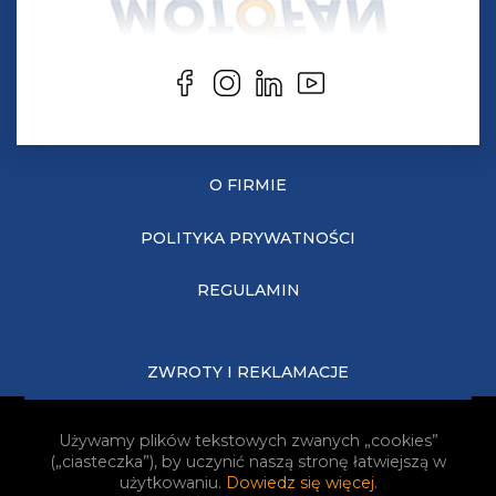
O FIRMIE
POLITYKA PRYWATNOŚCI
REGULAMIN
ZWROTY I REKLAMACJE
KOSZTY DOSTAWY
Używamy plików tekstowych zwanych „cookies”
(„ciasteczka”), by uczynić naszą stronę łatwiejszą w
JAK KUPOWAĆ?
użytkowaniu.
Dowiedz się więcej
.