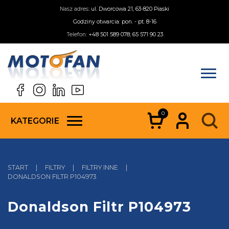
Nasz adres:
ul. Dworcowa 21, 63-820 Piaski
Godziny otwarcia: pon. - pt. 8-16
Telefon:
+48 501 589 078; 65 571 90 23
0
KATEGORIE
START
|
FILTRY
|
FILTRY INNE
|
DONALDSON FILTR P104973
Donaldson Filtr P104973