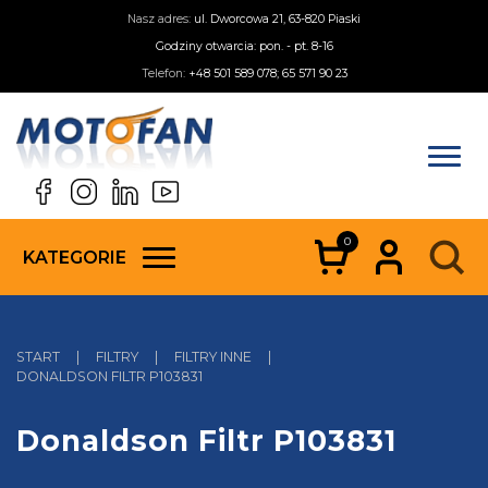
Nasz adres:
ul. Dworcowa 21, 63-820 Piaski
Godziny otwarcia: pon. - pt. 8-16
Telefon:
+48 501 589 078; 65 571 90 23
0
KATEGORIE
START
|
FILTRY
|
FILTRY INNE
|
DONALDSON FILTR P103831
Donaldson Filtr P103831