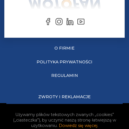
O FIRMIE
POLITYKA PRYWATNOŚCI
REGULAMIN
ZWROTY I REKLAMACJE
KOSZTY DOSTAWY
Używamy plików tekstowych zwanych „cookies”
(„ciasteczka”), by uczynić naszą stronę łatwiejszą w
JAK KUPOWAĆ?
użytkowaniu.
Dowiedz się więcej
.