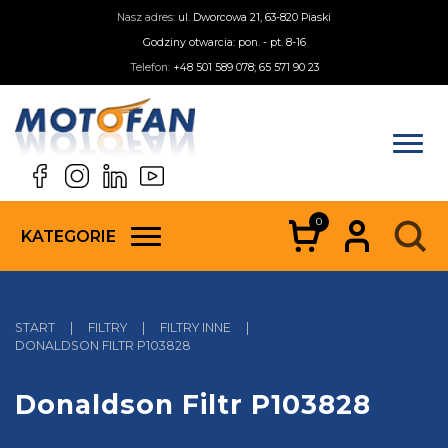
Nasz adres:
ul. Dworcowa 21, 63-820 Piaski
Godziny otwarcia: pon. - pt. 8-16
Telefon:
+48 501 589 078; 65 571 90 23
0
KATEGORIE
START
|
FILTRY
|
FILTRY INNE
|
DONALDSON FILTR P103828
Donaldson Filtr P103828