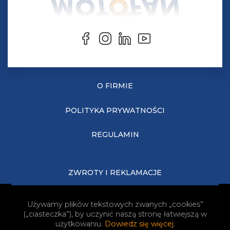
O FIRMIE
POLITYKA PRYWATNOŚCI
REGULAMIN
ZWROTY I REKLAMACJE
KOSZTY DOSTAWY
Używamy plików tekstowych zwanych „cookies”
(„ciasteczka”), by uczynić naszą stronę łatwiejszą w
JAK KUPOWAĆ?
użytkowaniu.
Dowiedz się więcej
.