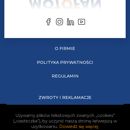
O FIRMIE
POLITYKA PRYWATNOŚCI
REGULAMIN
ZWROTY I REKLAMACJE
KOSZTY DOSTAWY
Używamy plików tekstowych zwanych „cookies”
(„ciasteczka”), by uczynić naszą stronę łatwiejszą w
JAK KUPOWAĆ?
użytkowaniu.
Dowiedz się więcej
.