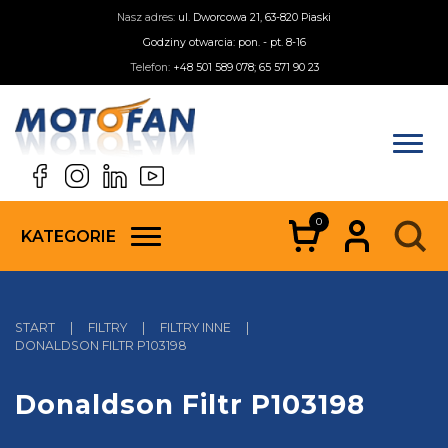
Nasz adres:
ul. Dworcowa 21, 63-820 Piaski
Godziny otwarcia: pon. - pt. 8-16
Telefon:
+48 501 589 078; 65 571 90 23
0
KATEGORIE
START
|
FILTRY
|
FILTRY INNE
|
DONALDSON FILTR P103198
Donaldson Filtr P103198