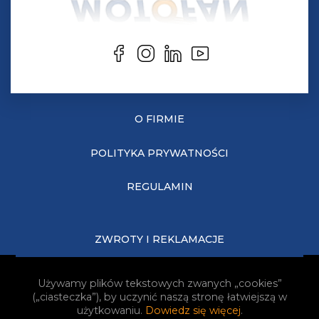
O FIRMIE
POLITYKA PRYWATNOŚCI
REGULAMIN
ZWROTY I REKLAMACJE
KOSZTY DOSTAWY
Używamy plików tekstowych zwanych „cookies”
(„ciasteczka”), by uczynić naszą stronę łatwiejszą w
JAK KUPOWAĆ?
użytkowaniu.
Dowiedz się więcej
.