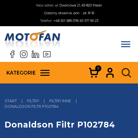
Nasz adres:
ul. Dworcowa 21, 63-820 Piaski
Godziny otwarcia: pon. - pt. 8-16
Telefon:
+48 501 589 078; 65 571 90 23
0
KATEGORIE
START
|
FILTRY
|
FILTRY INNE
|
DONALDSON FILTR P102784
Donaldson Filtr P102784