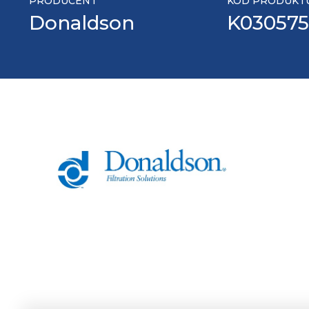
PRODUCENT
KOD PRODUKT
Donaldson
K030575