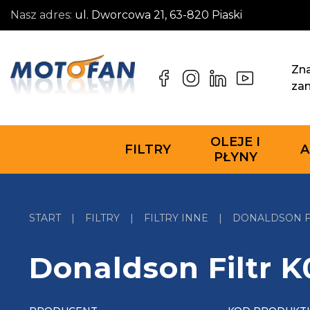
Nasz adres:
ul. Dworcowa 21, 63-820 Piaski
Zna
za
OLEJE I
FILTRY
A
PŁYNY
START
|
FILTRY
|
FILTRY INNE
|
DONALDSON FI
Donaldson Filtr 