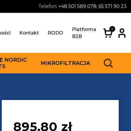
Telefon:
+48 501 589 078; 65 571 90 23
Platforma
0
ności
Kontakt
RODO
B2B
E NORDIC
MIKROFILTRACJA
TS
895.80
zł