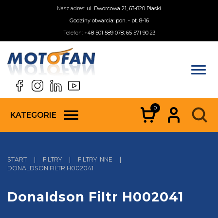
Nasz adres:
ul. Dworcowa 21, 63-820 Piaski
Godziny otwarcia: pon. - pt. 8-16
Telefon:
+48 501 589 078; 65 571 90 23
0
KATEGORIE
START
|
FILTRY
|
FILTRY INNE
|
DONALDSON FILTR H002041
Donaldson Filtr H002041