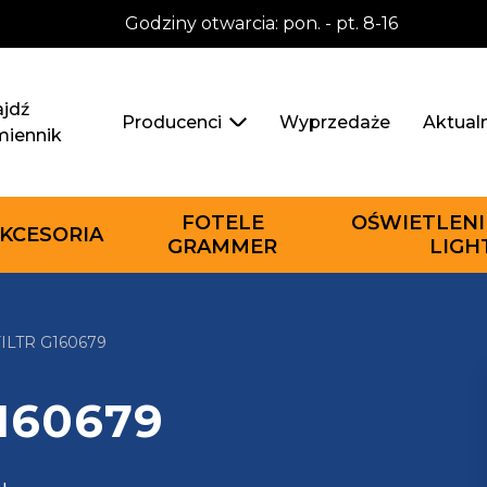
Godziny otwarcia: pon. - pt. 8-16
jdź
Wyprzedaże
Aktual
Producenci
miennik
FOTELE
OŚWIETLENI
KCESORIA
GRAMMER
LIGH
LTR G160679
G160679