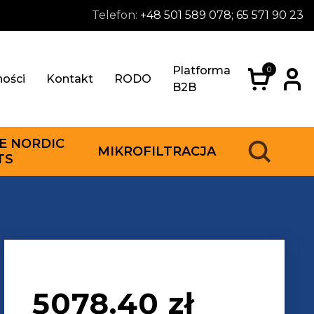
Telefon:
+48 501 589 078; 65 571 90 23
Platforma
0
ności
Kontakt
RODO
B2B
E NORDIC
MIKROFILTRACJA
TS
5078.40
zł