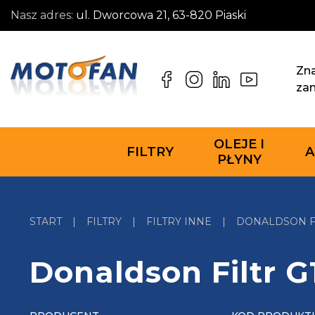
Nasz adres:
ul. Dworcowa 21, 63-820 Piaski
Zna
za
OLEJE I
FILTRY
A
PŁYNY
START
|
FILTRY
|
FILTRY INNE
|
DONALDSON FI
Donaldson Filtr 