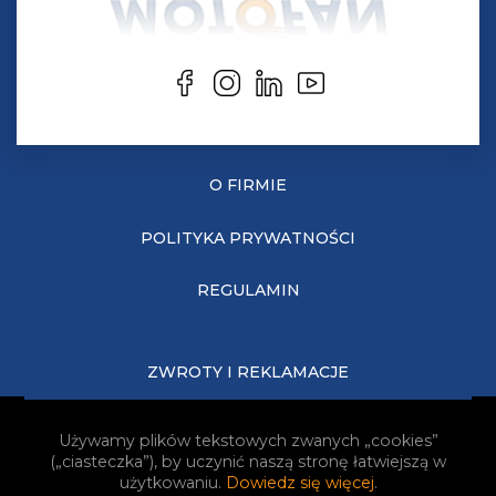
O FIRMIE
POLITYKA PRYWATNOŚCI
REGULAMIN
ZWROTY I REKLAMACJE
KOSZTY DOSTAWY
Używamy plików tekstowych zwanych „cookies”
(„ciasteczka”), by uczynić naszą stronę łatwiejszą w
JAK KUPOWAĆ?
użytkowaniu.
Dowiedz się więcej
.