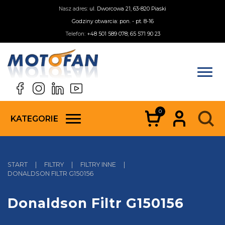
Nasz adres:
ul. Dworcowa 21, 63-820 Piaski
Godziny otwarcia: pon. - pt. 8-16
Telefon:
+48 501 589 078; 65 571 90 23
0
KATEGORIE
START
|
FILTRY
|
FILTRY INNE
|
DONALDSON FILTR G150156
Donaldson Filtr G150156