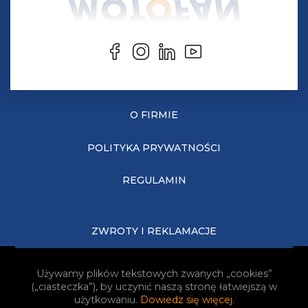
O FIRMIE
POLITYKA PRYWATNOŚCI
REGULAMIN
ZWROTY I REKLAMACJE
KOSZTY DOSTAWY
Używamy plików tekstowych zwanych „cookies”
(„ciasteczka”), by uczynić naszą stronę łatwiejszą w
JAK KUPOWAĆ?
użytkowaniu.
Dowiedz się więcej
.