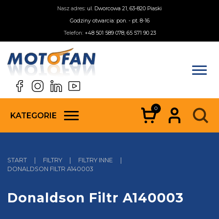
Nasz adres:
ul. Dworcowa 21, 63-820 Piaski
Godziny otwarcia: pon. - pt. 8-16
Telefon:
+48 501 589 078; 65 571 90 23
0
KATEGORIE
START
|
FILTRY
|
FILTRY INNE
|
DONALDSON FILTR A140003
Donaldson Filtr A140003