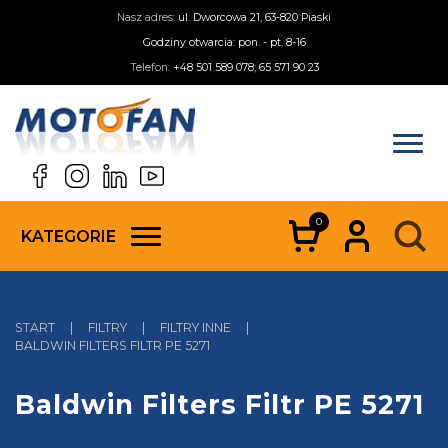
Nasz adres:
ul. Dworcowa 21, 63-820 Piaski
Godziny otwarcia: pon. - pt. 8-16
Telefon:
+48 501 589 078; 65 571 90 23
0
KATEGORIE
START
|
FILTRY
|
FILTRY INNE
|
BALDWIN FILTERS FILTR PE 5271
Baldwin Filters Filtr PE 5271