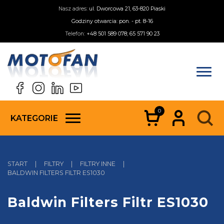
Nasz adres:
ul. Dworcowa 21, 63-820 Piaski
Godziny otwarcia: pon. - pt. 8-16
Telefon:
+48 501 589 078; 65 571 90 23
0
KATEGORIE
START
|
FILTRY
|
FILTRY INNE
|
BALDWIN FILTERS FILTR ES1030
Baldwin Filters Filtr ES1030