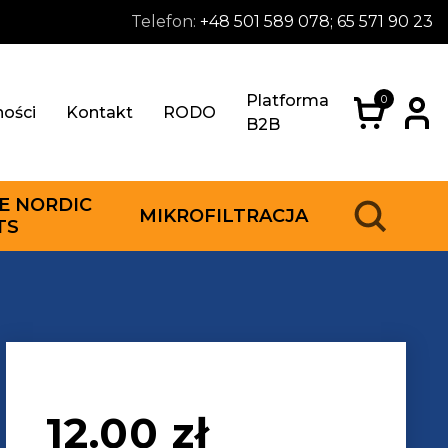
Telefon:
+48 501 589 078; 65 571 90 23
Platforma
0
ności
Kontakt
RODO
B2B
E NORDIC
MIKROFILTRACJA
TS
12.00
zł