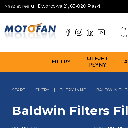
Nasz adres:
ul. Dworcowa 21, 63-820 Piaski
Zna
za
OLEJE I
FILTRY
A
PŁYNY
START
|
FILTRY
|
FILTRY INNE
|
BALDWIN FILTE
Baldwin Filters Fi