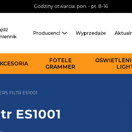
Godziny otwarcia: pon. - pt. 8-16
jdź
Wyprzedaże
Aktual
Producenci
miennik
FOTELE
OŚWIETLENI
KCESORIA
GRAMMER
LIGH
RS FILTR ES1001
ltr ES1001