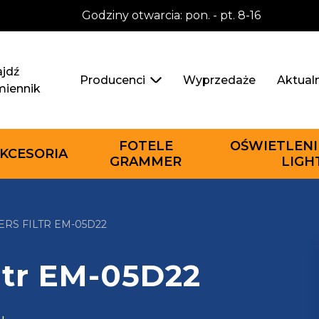
Godziny otwarcia: pon. - pt. 8-16
jdź
Wyprzedaże
Aktual
Producenci
miennik
FOTELE
OŚWIETLENI
KCESORIA
GRAMMER
LIGH
ERS FILTR EM-05D22
iltr EM-05D22