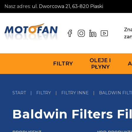
Nasz adres:
ul. Dworcowa 21, 63-820 Piaski
Zna
za
OLEJE I
FILTRY
A
PŁYNY
START
|
FILTRY
|
FILTRY INNE
|
BALDWIN FILT
Baldwin Filters F