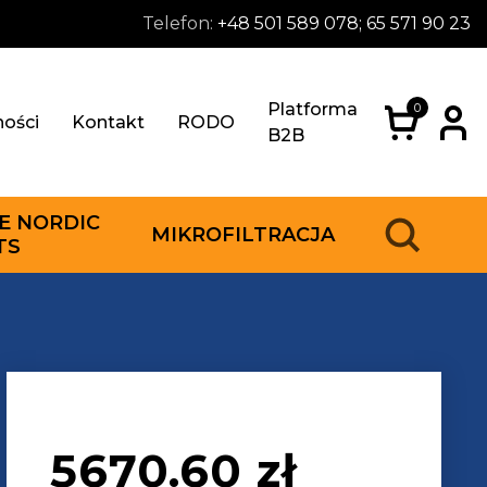
Telefon:
+48 501 589 078; 65 571 90 23
Platforma
0
ności
Kontakt
RODO
B2B
E NORDIC
MIKROFILTRACJA
TS
5670.60
zł