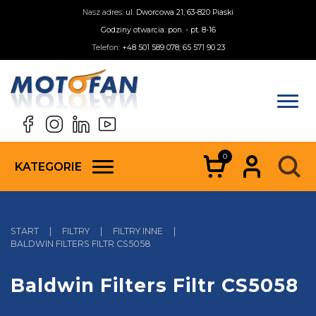
Nasz adres:
ul. Dworcowa 21, 63-820 Piaski
Godziny otwarcia: pon. - pt. 8-16
Telefon:
+48 501 589 078; 65 571 90 23
0
KATEGORIE
START
|
FILTRY
|
FILTRY INNE
|
BALDWIN FILTERS FILTR CS5058
Baldwin Filters Filtr CS5058