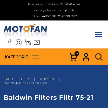
Nasz adres:
ul. Dworcowa 21, 63-820 Piaski
Godziny otwarcia: pon. - pt. 8-16
Telefon:
+48 501 589 078; 65 571 90 23
0
KATEGORIE
START
|
FILTRY
|
FILTRY INNE
|
BALDWIN FILTERS FILTR 75-21
Baldwin Filters Filtr 75-21