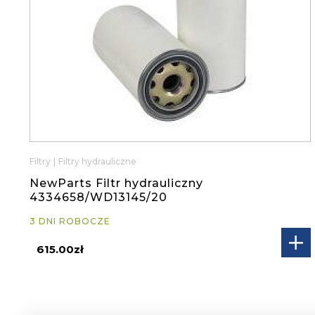
Filtry
|
Filtry hydrauliczne
NewParts Filtr hydrauliczny
4334658/WD13145/20
3 DNI ROBOCZE
615.00zł