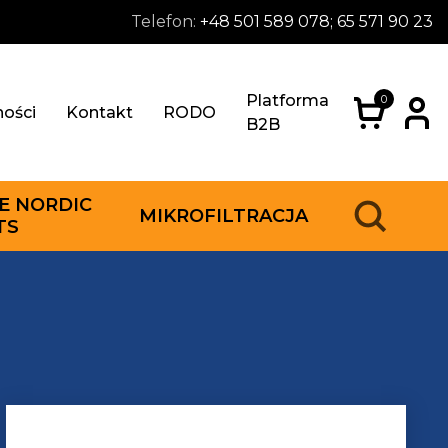
Telefon:
+48 501 589 078; 65 571 90 23
Platforma
0
ności
Kontakt
RODO
B2B
E NORDIC
MIKROFILTRACJA
TS