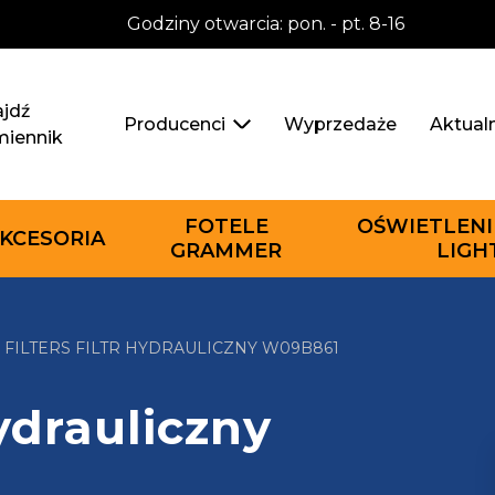
Godziny otwarcia: pon. - pt. 8-16
jdź
Wyprzedaże
Aktual
Producenci
miennik
FOTELE
OŚWIETLENI
KCESORIA
GRAMMER
LIGH
 FILTERS FILTR HYDRAULICZNY W09B861
hydrauliczny