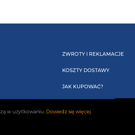
ZWROTY I REKLAMACJE
KOSZTY DOSTAWY
JAK KUPOWAĆ?
jszą w użytkowaniu.
Dowiedz się więcej
.
Realizacja:
Idea4Me.pl
| Wszelkie prawa zastrzeżone.