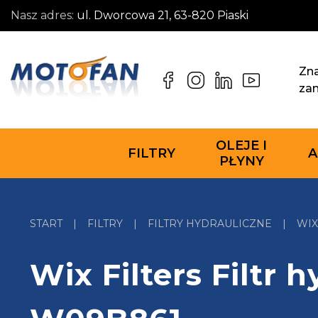
Nasz adres:
ul. Dworcowa 21, 63-820 Piaski
Zna
za
OLEJE I
FILTRY
A
PŁYNY
START
|
FILTRY
|
FILTRY HYDRAULICZNE
|
WIX
Wix Filters Filtr 