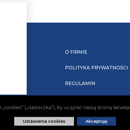
O FIRMIE
POLITYKA PRYWATNOŚCI
REGULAMIN
ookies” („ciasteczka”), by uczynić naszą stronę łatwie
Ustawienia cookies
Akceptuję