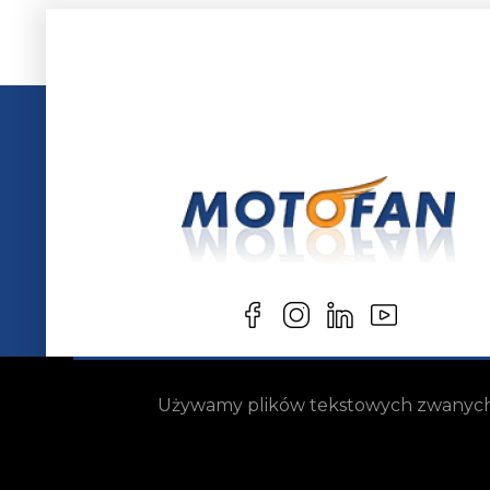
Używamy plików tekstowych zwanych „c