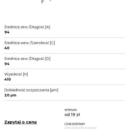
Średnica zew./Długość [A]
94
Średnica wew./Szerokość [C]
40
Średnica zew./Długość [D]
94
Wysokość [H]
410
Dokładność oczyszczania [μm]
20 μm
WYSYŁKA
od 19 zł
Zapytaj o cenę
CZAS DOSTAWY
(potwierdzamy mailowo)