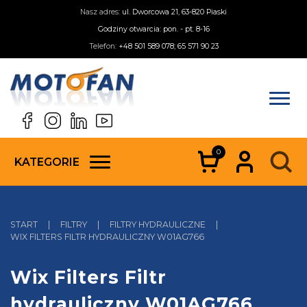
Nasz adres:
ul. Dworcowa 21, 63-820 Piaski
Godziny otwarcia: pon. - pt. 8-16
Telefon:
+48 501 589 078; 65 571 90 23
0
KATEGORIE
START
|
FILTRY
|
FILTRY HYDRAULICZNE
|
WIX FILTERS FILTR HYDRAULICZNY W01AG766
Wix Filters Filtr
hydrauliczny W01AG766