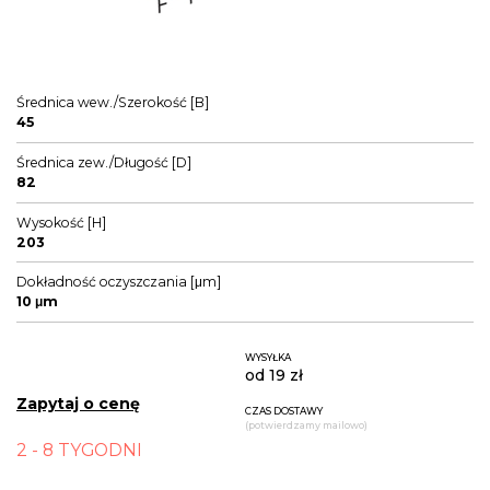
Średnica wew./Szerokość [B]
45
Średnica zew./Długość [D]
82
Wysokość [H]
203
Dokładność oczyszczania [μm]
10 μm
WYSYŁKA
od 19 zł
Zapytaj o cenę
CZAS DOSTAWY
(potwierdzamy mailowo)
2 - 8 TYGODNI