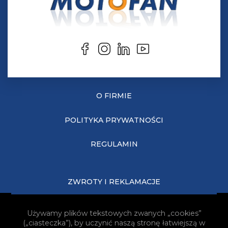
O FIRMIE
POLITYKA PRYWATNOŚCI
REGULAMIN
ZWROTY I REKLAMACJE
KOSZTY DOSTAWY
Używamy plików tekstowych zwanych „cookies”
(„ciasteczka”), by uczynić naszą stronę łatwiejszą w