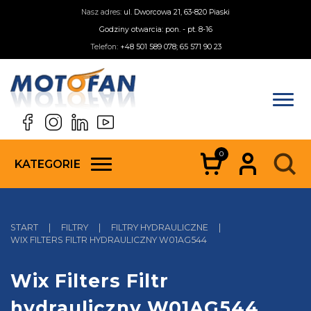
Nasz adres:
ul. Dworcowa 21, 63-820 Piaski
Godziny otwarcia: pon. - pt. 8-16
Telefon:
+48 501 589 078; 65 571 90 23
0
KATEGORIE
START
|
FILTRY
|
FILTRY HYDRAULICZNE
|
WIX FILTERS FILTR HYDRAULICZNY W01AG544
Wix Filters Filtr
hydrauliczny W01AG544