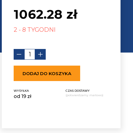
1062.28
zł
2 - 8 TYGODNI
DODAJ DO KOSZYKA
WYSYŁKA
CZAS DOSTAWY
(potwierdzamy mailowo)
od 19 zł