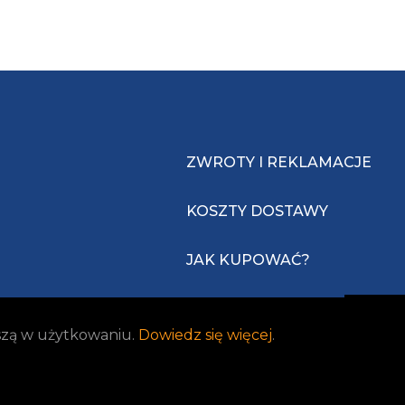
ZWROTY I REKLAMACJE
KOSZTY DOSTAWY
JAK KUPOWAĆ?
jszą w użytkowaniu.
Dowiedz się więcej
.
Realizacja:
Idea4Me.pl
| Wszelkie prawa zastrzeżone.