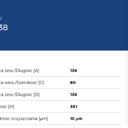
U
38
ca zew./Długość [A]
136
ca wew./Szerokość [C]
80
ca zew./Długość [D]
136
ość [H]
361
ność oczyszczania [μm]
10 μm