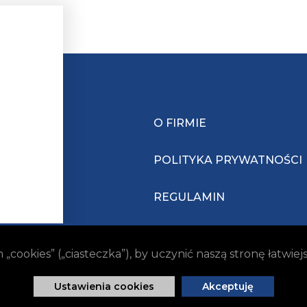
O FIRMIE
POLITYKA PRYWATNOŚCI
REGULAMIN
ookies” („ciasteczka”), by uczynić naszą stronę łatwie
Ustawienia cookies
Akceptuję