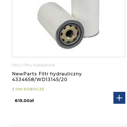
Filtry
|
Filtry hydrauliczne
NewParts Filtr hydrauliczny
4334658/WD13145/20
3 DNI ROBOCZE
615.00zł