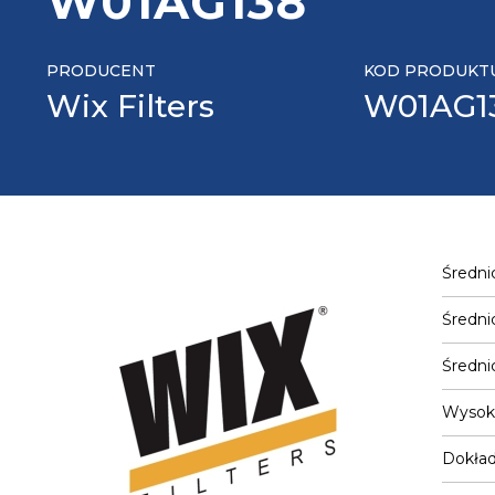
W01AG138
PRODUCENT
KOD PRODUKT
Wix Filters
W01AG1
Średni
Średni
Średni
Wysok
Dokład