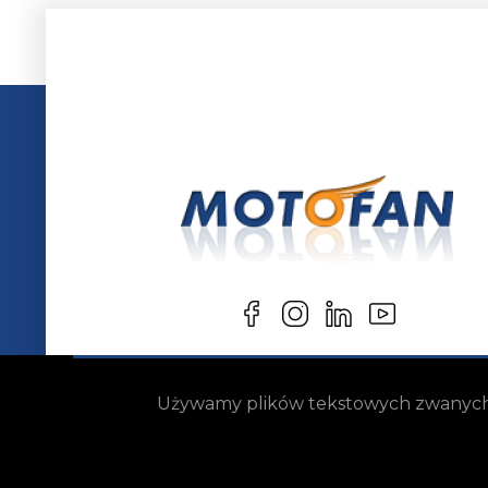
Używamy plików tekstowych zwanych „c