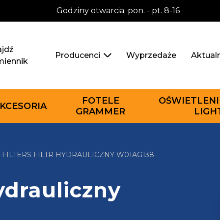
Godziny otwarcia: pon. - pt. 8-16
jdź
Wyprzedaże
Aktual
Producenci
miennik
FOTELE
OŚWIETLENI
KCESORIA
GRAMMER
LIGH
 FILTERS FILTR HYDRAULICZNY W01AG138
hydrauliczny