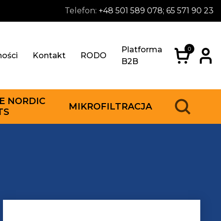
Telefon:
+48 501 589 078; 65 571 90 23
Platforma
0
ności
Kontakt
RODO
B2B
E NORDIC
MIKROFILTRACJA
TS