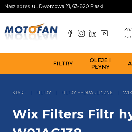
Nasz adres:
ul. Dworcowa 21, 63-820 Piaski
Zna
za
OLEJE I
FILTRY
A
PŁYNY
START
|
FILTRY
|
FILTRY HYDRAULICZNE
|
WIX
Wix Filters Filtr 