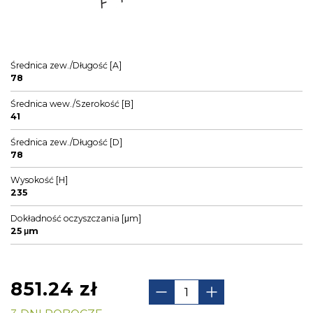
Średnica zew./Długość [A]
78
Średnica wew./Szerokość [B]
41
Średnica zew./Długość [D]
78
Wysokość [H]
235
Dokładność oczyszczania [μm]
25 μm
851.24
zł