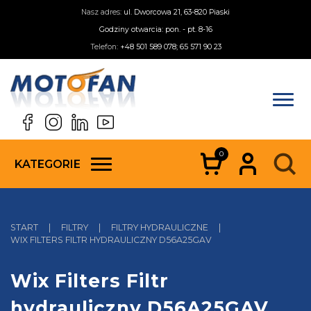
Nasz adres:
ul. Dworcowa 21, 63-820 Piaski
Godziny otwarcia: pon. - pt. 8-16
Telefon:
+48 501 589 078; 65 571 90 23
0
KATEGORIE
START
|
FILTRY
|
FILTRY HYDRAULICZNE
|
WIX FILTERS FILTR HYDRAULICZNY D56A25GAV
Wix Filters Filtr
hydrauliczny D56A25GAV