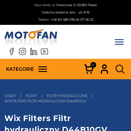
Nasz adres:
ul. Dworcowa 21, 63-820 Piaski
Godziny otwarcia: pon. - pt. 8-16
Telefon:
+48 501 589 078; 65 571 90 23
0
KATEGORIE
START
|
FILTRY
|
FILTRY HYDRAULICZNE
|
WIX FILTERS FILTR HYDRAULICZNY D44B10GV
Wix Filters Filtr
hydrauliczny D44B10GV