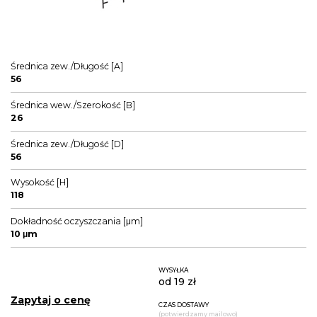
Średnica zew./Długość [A]
56
Średnica wew./Szerokość [B]
26
Średnica zew./Długość [D]
56
Wysokość [H]
118
Dokładność oczyszczania [μm]
10 μm
WYSYŁKA
od 19 zł
Zapytaj o cenę
CZAS DOSTAWY
(potwierdzamy mailowo)