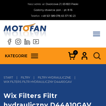
Nasz adres:
ul. Dworcowa 21, 63-820 Piaski
Godziny otwarcia: pon. - pt. 8-16
Telefon:
+48 501 589 078; 65 571 90 23
0
KATEGORIE
START
|
FILTRY
|
FILTRY HYDRAULICZNE
|
WIX FILTERS FILTR HYDRAULICZNY D44A10GAV
Wix Filters Filtr
hydrauliczny D44A10GAV