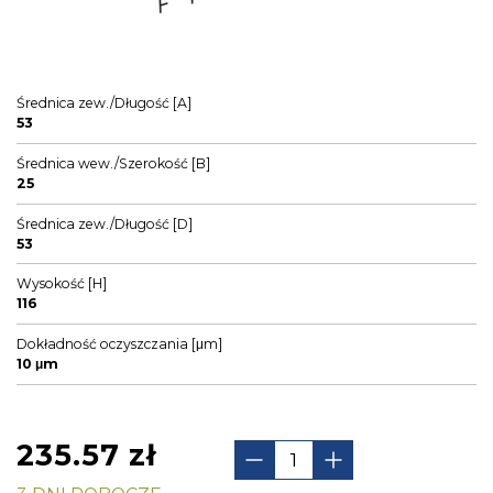
Średnica zew./Długość [A]
53
Średnica wew./Szerokość [B]
25
Średnica zew./Długość [D]
53
Wysokość [H]
116
Dokładność oczyszczania [μm]
10 μm
235.57
zł