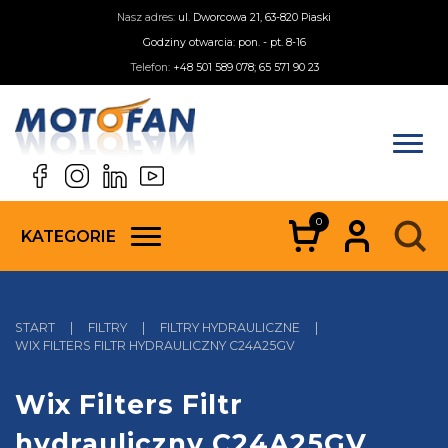
Nasz adres:
ul. Dworcowa 21, 63-820 Piaski
Godziny otwarcia: pon. - pt. 8-16
Telefon:
+48 501 589 078; 65 571 90 23
0
KATEGORIE
START
|
FILTRY
|
FILTRY HYDRAULICZNE
|
WIX FILTERS FILTR HYDRAULICZNY C24A25GV
Wix Filters Filtr
hydrauliczny C24A25GV