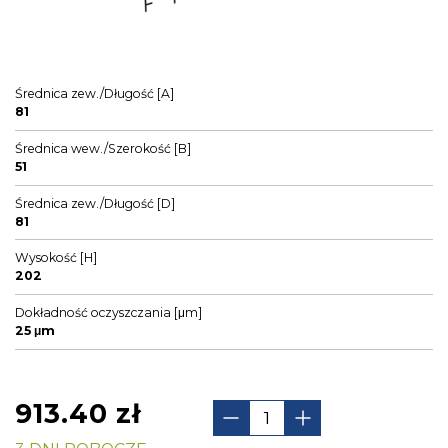
Średnica zew./Długość [A]
81
Średnica wew./Szerokość [B]
51
Średnica zew./Długość [D]
81
Wysokość [H]
202
Dokładność oczyszczania [μm]
25 μm
913.40
zł