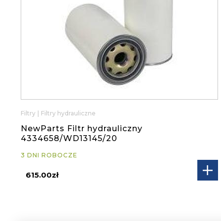
Filtry
|
Filtry hydrauliczne
NewParts Filtr hydrauliczny
4334658/WD13145/20
3 DNI ROBOCZE
615.00zł