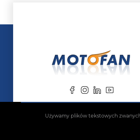
Używamy plików tekstowych zwanych „c