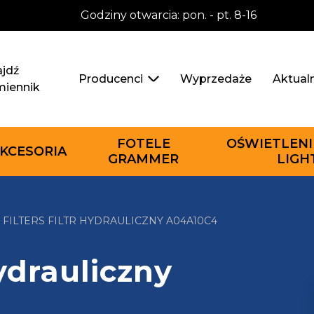
Godziny otwarcia: pon. - pt. 8-16
jdź
Wyprzedaże
Aktual
Producenci
miennik
FOTELE
OŚWIETLENI
KCESORIA
GRAMMER
LIGH
 FILTERS FILTR HYDRAULICZNY A04A10C4
hydrauliczny