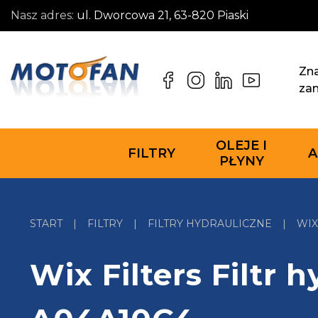
Nasz adres:
ul. Dworcowa 21, 63-820 Piaski
Zna
za
OLEJE I
FILTRY
A
PŁYNY
START
|
FILTRY
|
FILTRY HYDRAULICZNE
|
WIX
Wix Filters Filtr 