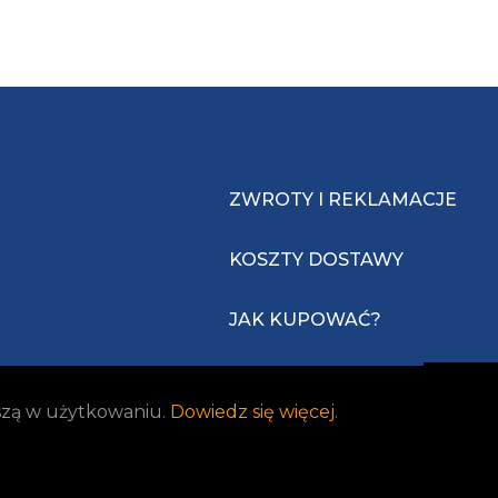
ZWROTY I REKLAMACJE
KOSZTY DOSTAWY
JAK KUPOWAĆ?
jszą w użytkowaniu.
Dowiedz się więcej
.
Realizacja:
Idea4Me.pl
| Wszelkie prawa zastrzeżone.