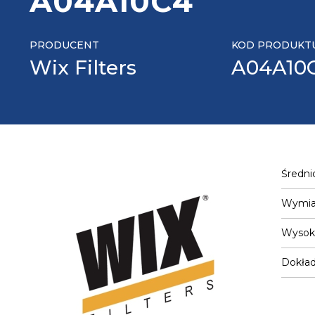
A04A10C4
PRODUCENT
KOD PRODUKT
Wix Filters
A04A10
Średni
Wymiar
Wysok
Dokład