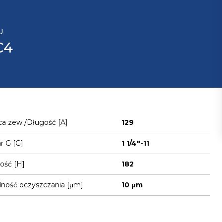
U
C4
ca zew./Długość [A]
129
 G [G]
1 1/4"-11
ość [H]
182
ność oczyszczania [μm]
10 μm