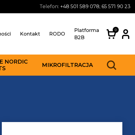
Telefon:
+48 501 589 078; 65 571 90 23
Platforma
0
ności
Kontakt
RODO
B2B
E NORDIC
MIKROFILTRACJA
TS