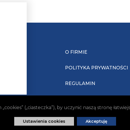
O FIRMIE
POLITYKA PRYWATNOŚCI
REGULAMIN
ookies” („ciasteczka”), by uczynić naszą stronę łatwie
Ustawienia cookies
Akceptuję