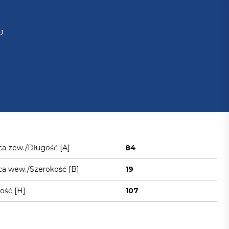
U
ca zew./Długość [A]
84
ca wew./Szerokość [B]
19
ość [H]
107