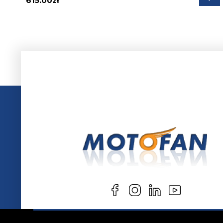
615.00zł