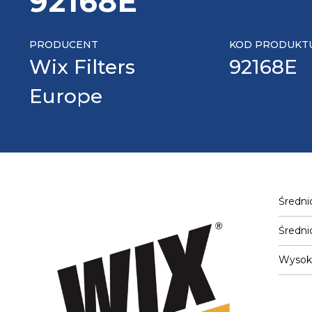
92168E
PRODUCENT
KOD PRODUKT
Wix Filters
92168E
Europe
Średni
Średni
Wysok