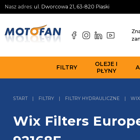
Nasz adres:
ul. Dworcowa 21, 63-820 Piaski
Zna
za
OLEJE I
FILTRY
A
PŁYNY
START
|
FILTRY
|
FILTRY HYDRAULICZNE
|
WIX
Wix Filters Europe