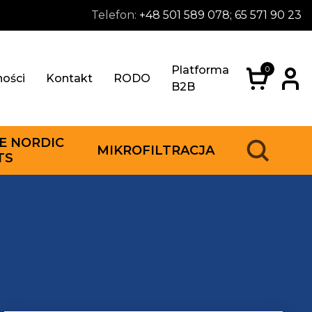
Telefon:
+48 501 589 078; 65 571 90 23
Platforma
0
ności
Kontakt
RODO
B2B
E NORDIC
MIKROFILTRACJA
TS