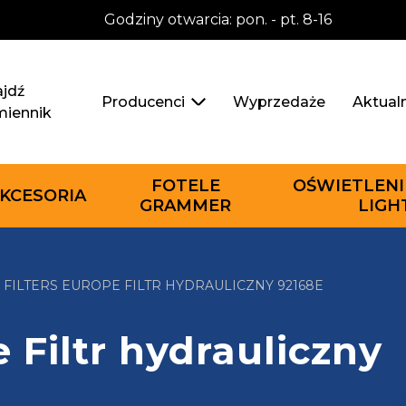
Godziny otwarcia: pon. - pt. 8-16
jdź
Wyprzedaże
Aktual
Producenci
miennik
FOTELE
OŚWIETLENI
KCESORIA
GRAMMER
LIGH
 FILTERS EUROPE FILTR HYDRAULICZNY 92168E
 Filtr hydrauliczny