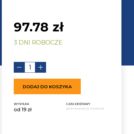
97.78
zł
3 DNI ROBOCZE
DODAJ DO KOSZYKA
WYSYŁKA
CZAS DOSTAWY
(potwierdzamy mailowo)
od 19 zł