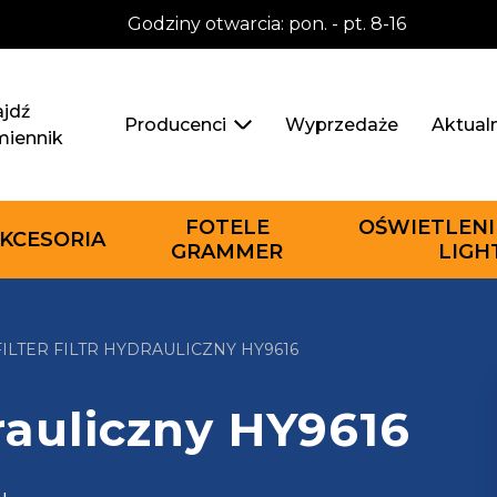
Godziny otwarcia: pon. - pt. 8-16
jdź
Wyprzedaże
Aktual
Producenci
miennik
FOTELE
OŚWIETLENI
KCESORIA
GRAMMER
LIGH
FILTER FILTR HYDRAULICZNY HY9616
drauliczny HY9616