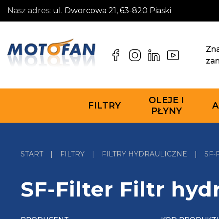
Nasz adres:
ul. Dworcowa 21, 63-820 Piaski
Zna
za
OLEJE I
FILTRY
A
PŁYNY
START
|
FILTRY
|
FILTRY HYDRAULICZNE
|
SF-
SF-Filter Filtr hy