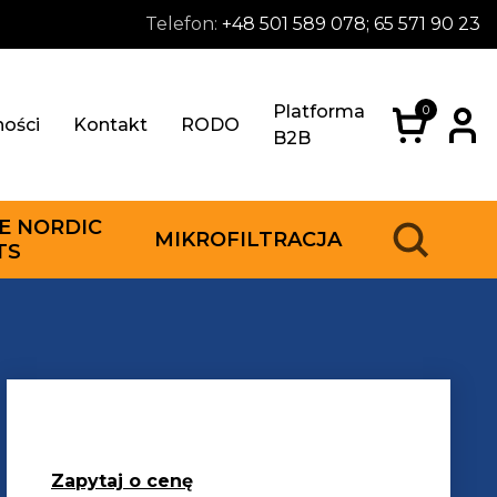
Telefon:
+48 501 589 078; 65 571 90 23
Platforma
0
ności
Kontakt
RODO
B2B
E NORDIC
MIKROFILTRACJA
TS
Zapytaj o cenę