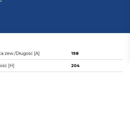
U
ca zew./Długość [A]
198
ość [H]
204