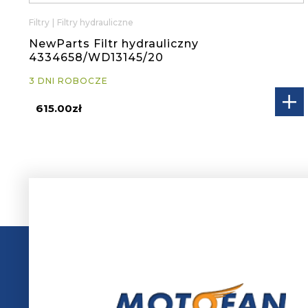
Filtry
|
Filtry hydrauliczne
NewParts Filtr hydrauliczny
4334658/WD13145/20
3 DNI ROBOCZE
615.00zł