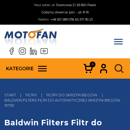
Nasz adres:
ul. Dworcowa 21, 63-820 Piaski
Godziny otwarcia: pon. - pt. 8-16
Telefon:
+48 501 589 078; 65 571 90 23
0
KATEGORIE
START
|
FILTRY
|
FILTRY DO SKRZYŃ BIEGÓW
|
BALDWIN FILTERS FILTR DO AUTOMATYCZNEJ SKRZYNI BIEGÓW
19739
Baldwin Filters Filtr do