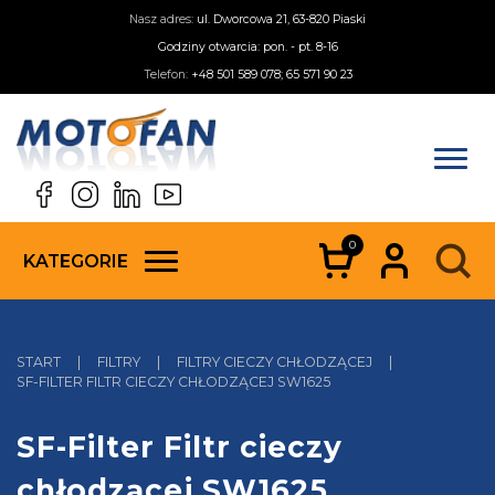
Nasz adres:
ul. Dworcowa 21, 63-820 Piaski
Godziny otwarcia: pon. - pt. 8-16
Telefon:
+48 501 589 078; 65 571 90 23
0
KATEGORIE
START
|
FILTRY
|
FILTRY CIECZY CHŁODZĄCEJ
|
SF-FILTER FILTR CIECZY CHŁODZĄCEJ SW1625
SF-Filter Filtr cieczy
chłodzącej SW1625