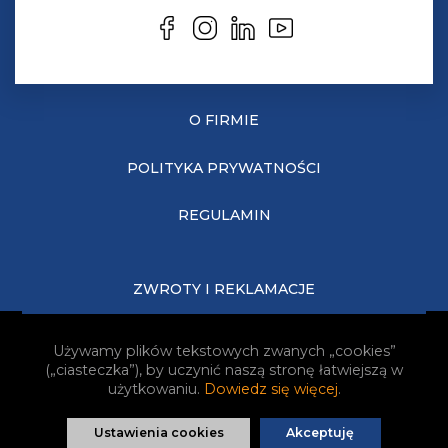
O FIRMIE
POLITYKA PRYWATNOŚCI
REGULAMIN
ZWROTY I REKLAMACJE
KOSZTY DOSTAWY
Używamy plików tekstowych zwanych „cookies”
(„ciasteczka”), by uczynić naszą stronę łatwiejszą w
JAK KUPOWAĆ?
użytkowaniu.
Dowiedz się więcej
.
Ustawienia cookies
Akceptuję
Realizacja:
Idea4Me.pl
| Wszelkie prawa zastrzeżone.