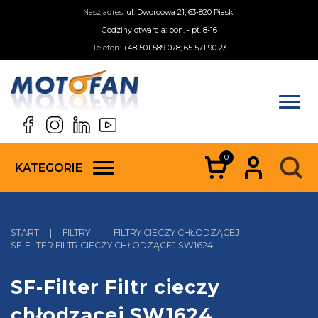
Nasz adres:
ul. Dworcowa 21, 63-820 Piaski
Godziny otwarcia: pon. - pt. 8-16
Telefon:
+48 501 589 078; 65 571 90 23
0
KATEGORIE
START
|
FILTRY
|
FILTRY CIECZY CHŁODZĄCEJ
|
SF-FILTER FILTR CIECZY CHŁODZĄCEJ SW1624
SF-Filter Filtr cieczy
chłodzącej SW1624