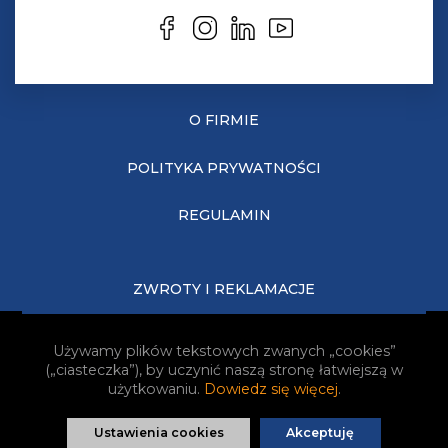
O FIRMIE
POLITYKA PRYWATNOŚCI
REGULAMIN
ZWROTY I REKLAMACJE
KOSZTY DOSTAWY
Używamy plików tekstowych zwanych „cookies”
(„ciasteczka”), by uczynić naszą stronę łatwiejszą w
JAK KUPOWAĆ?
użytkowaniu.
Dowiedz się więcej
.
Ustawienia cookies
Akceptuję
Realizacja:
Idea4Me.pl
| Wszelkie prawa zastrzeżone.