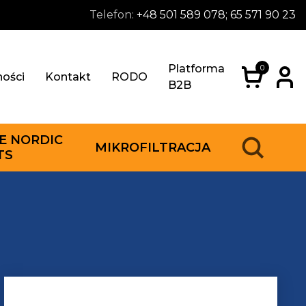
Telefon:
+48 501 589 078; 65 571 90 23
Platforma
0
ności
Kontakt
RODO
B2B
E NORDIC
MIKROFILTRACJA
TS