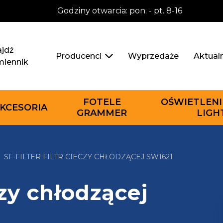
Godziny otwarcia: pon. - pt. 8-16
jdź
Wyprzedaże
Aktual
Producenci
miennik
FOTELE
OŚWIETLENI
KCESORIA
GRAMMER
LIGH
SF-FILTER FILTR CIECZY CHŁODZĄCEJ SW1621
czy chłodzącej