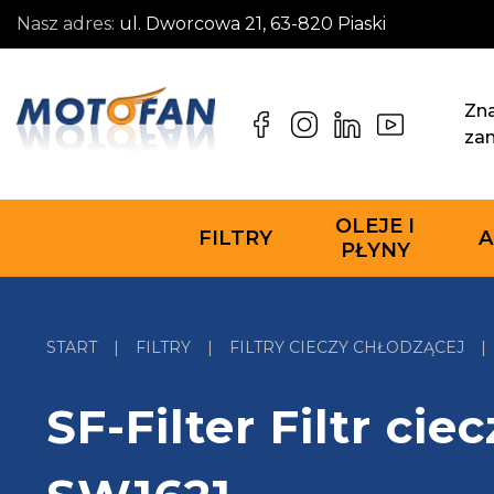
Nasz adres:
ul. Dworcowa 21, 63-820 Piaski
Zna
za
OLEJE I
FILTRY
A
PŁYNY
START
|
FILTRY
|
FILTRY CIECZY CHŁODZĄCEJ
|
SF-Filter Filtr cie