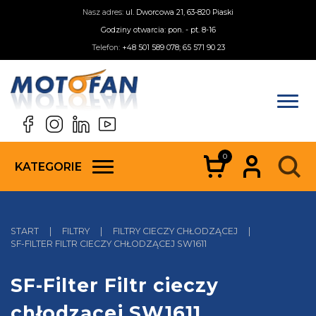
Nasz adres:
ul. Dworcowa 21, 63-820 Piaski
Godziny otwarcia: pon. - pt. 8-16
Telefon:
+48 501 589 078; 65 571 90 23
0
KATEGORIE
START
|
FILTRY
|
FILTRY CIECZY CHŁODZĄCEJ
|
SF-FILTER FILTR CIECZY CHŁODZĄCEJ SW1611
SF-Filter Filtr cieczy
chłodzącej SW1611