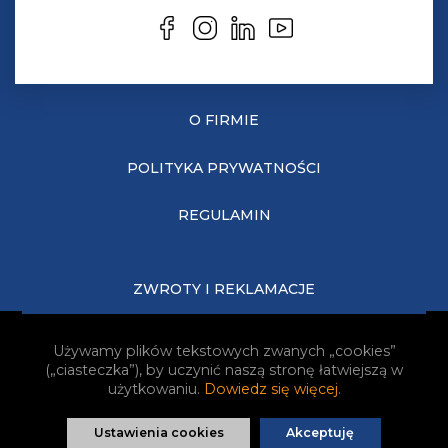
O FIRMIE
POLITYKA PRYWATNOŚCI
REGULAMIN
ZWROTY I REKLAMACJE
KOSZTY DOSTAWY
Używamy plików tekstowych zwanych „cookies”
(„ciasteczka”), by uczynić naszą stronę łatwiejszą w
JAK KUPOWAĆ?
użytkowaniu.
Dowiedz się więcej
.
Ustawienia cookies
Akceptuję
Realizacja:
Idea4Me.pl
| Wszelkie prawa zastrzeżone.