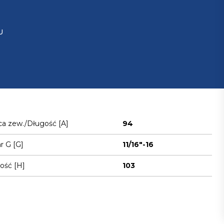
U
ca zew./Długość [A]
94
 G [G]
11/16"-16
ość [H]
103