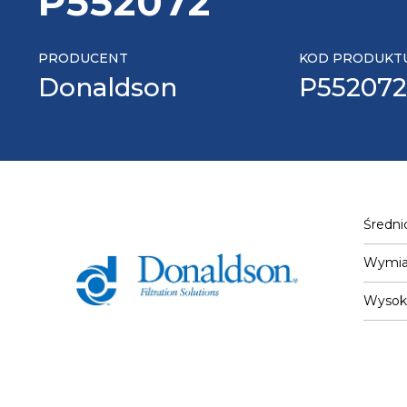
P552072
PRODUCENT
KOD PRODUKT
Donaldson
P552072
Średni
Wymiar
Wysok