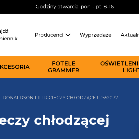
Godziny otwarcia: pon. - pt. 8-16
jdź
Wyprzedaże
Aktual
Producenci
miennik
FOTELE
OŚWIETLENI
KCESORIA
GRAMMER
LIGH
DONALDSON FILTR CIECZY CHŁODZĄCEJ P552072
ieczy chłodzącej