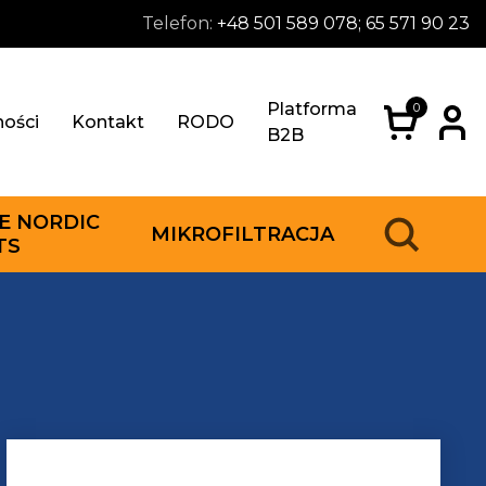
Telefon:
+48 501 589 078; 65 571 90 23
Platforma
0
ności
Kontakt
RODO
B2B
E NORDIC
MIKROFILTRACJA
TS