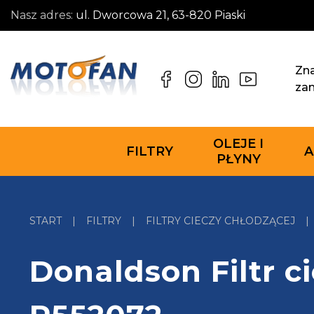
Nasz adres:
ul. Dworcowa 21, 63-820 Piaski
Zna
za
OLEJE I
FILTRY
A
PŁYNY
START
|
FILTRY
|
FILTRY CIECZY CHŁODZĄCEJ
|
Donaldson Filtr c