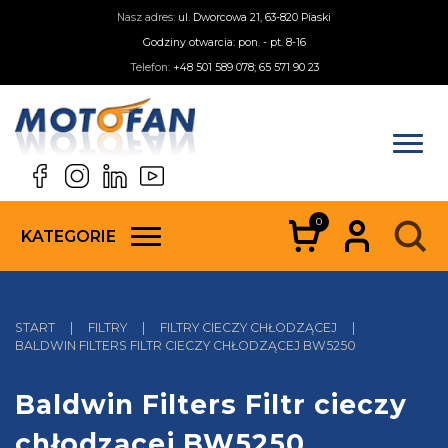
Nasz adres:
ul. Dworcowa 21, 63-820 Piaski
Godziny otwarcia: pon. - pt. 8-16
Telefon:
+48 501 589 078; 65 571 90 23
0
KATEGORIE
START
|
FILTRY
|
FILTRY CIECZY CHŁODZĄCEJ
|
BALDWIN FILTERS FILTR CIECZY CHŁODZĄCEJ BW5250
Baldwin Filters Filtr cieczy
chłodzącej BW5250