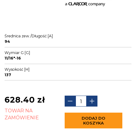
Średnica zew./Długość [A]
94
Wymiar G [G]
11/16"-16
Wysokość [H]
137
628.40
zł
TOWAR NA
ZAMÓWIENIE
DODAJ DO
KOSZYKA