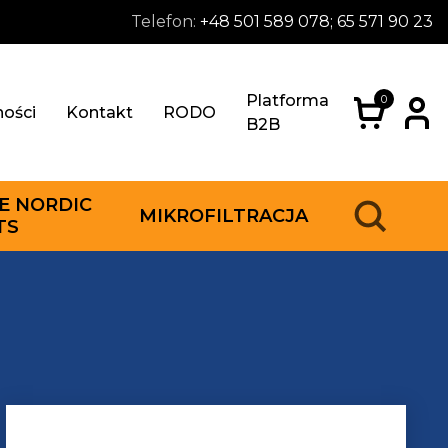
Telefon:
+48 501 589 078; 65 571 90 23
Platforma
0
ności
Kontakt
RODO
B2B
E NORDIC
MIKROFILTRACJA
TS