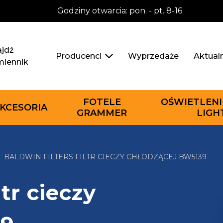
Godziny otwarcia: pon. - pt. 8-16
jdź
Wyprzedaże
Aktual
Producenci
miennik
FOTELE
OŚWIETLENI
KCESORIA
GRAMMER
LIGH
BALDWIN FILTERS FILTR CIECZY CHŁODZĄCEJ BW5139
ltr cieczy