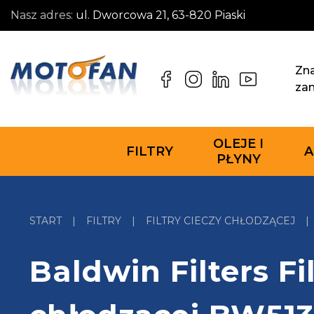
Nasz adres:
ul. Dworcowa 21, 63-820 Piaski
Zna
za
OLEJE I
FILTRY
A
PŁYNY
START
|
FILTRY
|
FILTRY CIECZY CHŁODZĄCEJ
|
Baldwin Filters Fi