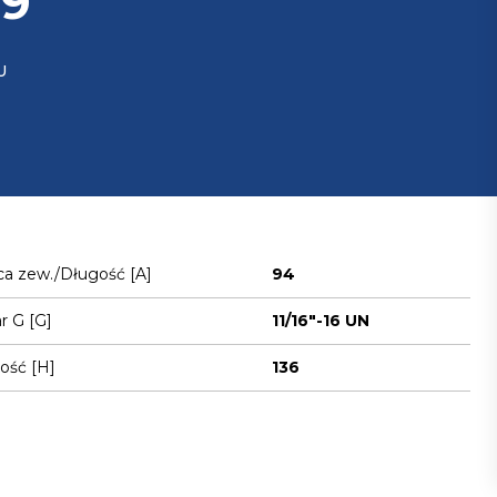
39
U
ca zew./Długość [A]
94
 G [G]
11/16"-16 UN
ość [H]
136