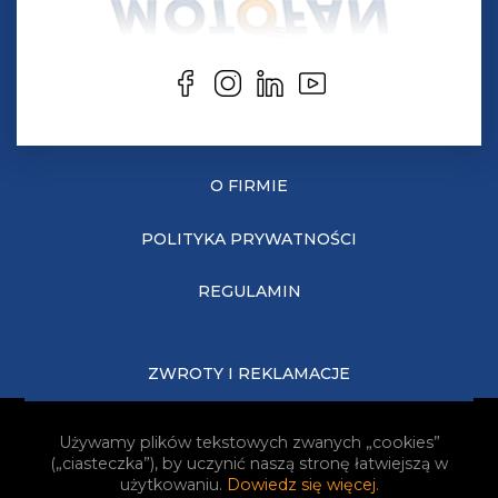
O FIRMIE
POLITYKA PRYWATNOŚCI
REGULAMIN
ZWROTY I REKLAMACJE
KOSZTY DOSTAWY
Używamy plików tekstowych zwanych „cookies”
(„ciasteczka”), by uczynić naszą stronę łatwiejszą w
JAK KUPOWAĆ?
użytkowaniu.
Dowiedz się więcej
.