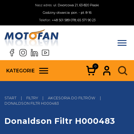
Nasz adres:
ul. Dworcowa 21, 63-820 Piaski
Godziny otwarcia: pon. - pt. 8-16
Telefon:
+48 501 589 078; 65 571 90 23
0
KATEGORIE
START
|
FILTRY
|
AKCESORIA DO FILTRÓW
|
DONALDSON FILTR H000483
Donaldson Filtr H000483